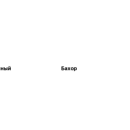
нный
Бахор