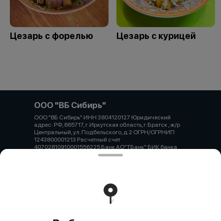
Цезарь с форелью
Цезарь с курицей
ООО "ВБ Сибирь"
ООО "ВБ Сибирь" ИНН 3804120127 Юридический
адрес: РФ, 665717, г. Иркутская область, г. Братск , ж/р
Центральный, ул. Подбельского, д.2 ОГРН/ОГРНИП
1243800001213 Расчетный счет
40702810910001556225 Банк АО"ТБанк" БИК банка
044525974 ИНН банка 7710140679 Корр.счет банка
30101810145250000974
Работает на эффективном ядре
Foodpicásso
ver. 3.2