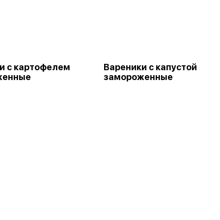
и с картофелем
Вареники с капустой
женные
замороженные