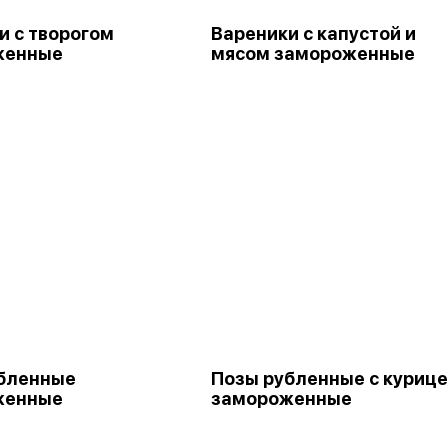
и с творогом
Вареники с капустой и
женные
мясом замороженные
бленные
Позы рубленные с куриц
женные
замороженные