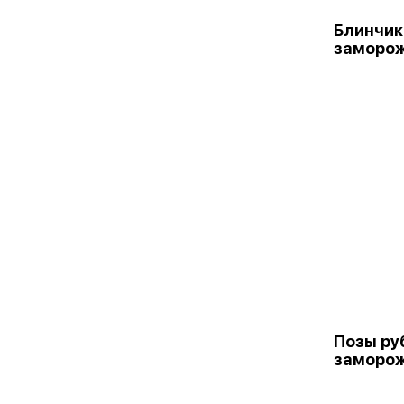
Блинчик
заморо
Позы ру
заморо