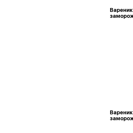
Вареник
заморо
Вареник
заморо