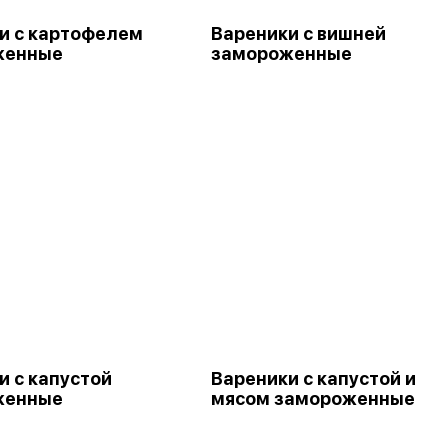
и с картофелем
Вареники с вишней
женные
замороженные
и с капустой
Вареники с капустой и
женные
мясом замороженные