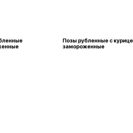
бленные
Позы рубленные с куриц
женные
замороженные