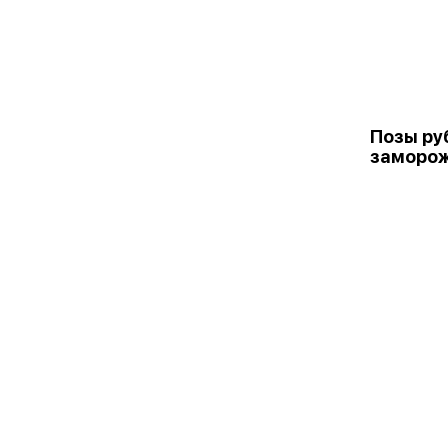
Позы ру
заморо