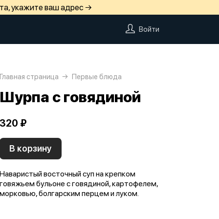
та, укажите ваш адрес →
Войти
Главная страница
Первые блюда
Шурпа с говядиной
320 ₽
В корзину
Наваристый восточный суп на крепком
говяжьем бульоне с говядиной, картофелем,
морковью, болгарским перцем и луком.