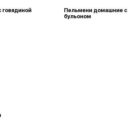
с говядиной
Пельмени домашние с
бульоном
а