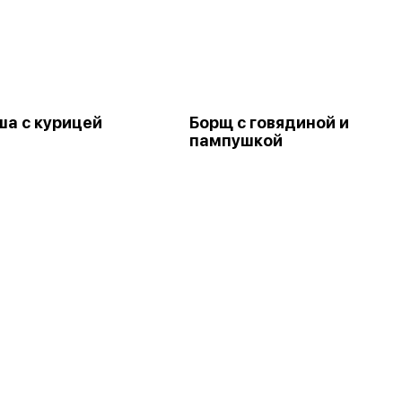
ша с курицей
Борщ с говядиной и
пампушкой