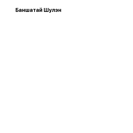
Баншатай Шулэн