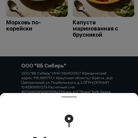
Морковь по-
Капуста
корейски
маринованная с
брусникой
ООО "ВБ Сибирь"
ООО "ВБ Сибирь" ИНН 3804120127 Юридический
адрес: РФ, 665717, г. Иркутская область, г. Братск , ж/р
Центральный, ул. Подбельского, д.2 ОГРН/ОГРНИП
1243800001213 Расчетный счет
40702810910001556225 Банк АО"ТБанк" БИК банка
044525974 ИНН банка 7710140679 Корр.счет банка
30101810145250000974
Работает на эффективном ядре
Foodpicásso
ver. 3.2