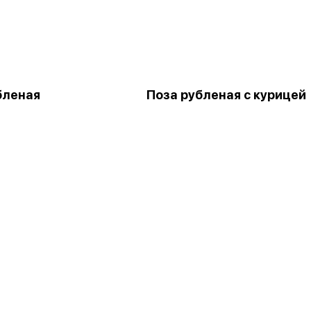
бленая
Поза рубленая с курицей