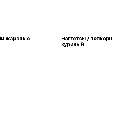
ни жареные
Наггетсы / попкорн
куриный