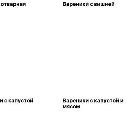
 отварная
Вареники с вишней
и с капустой
Вареники с капустой и
мясом