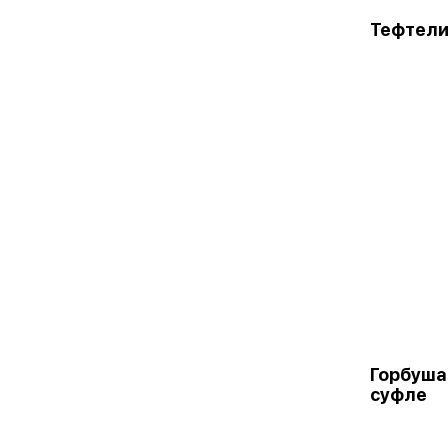
Тефтел
Горбуша
суфле