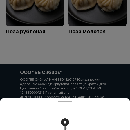
Поза рубленая
Поза молотая
ООО "ВБ Сибирь"
ООО "ВБ Сибирь" ИНН 3804120127 Юридический
адрес: РФ, 665717, г. Иркутская область, г. Братск , ж/р
Центральный, ул. Подбельского, д.2 ОГРН/ОГРНИП
1243800001213 Расчетный счет
40702810910001556225 Банк АО"ТБанк" БИК банка
044525974 ИНН банка 7710140679 Корр.счет банка
30101810145250000974
Работает на эффективном ядре
Foodpicásso
ver. 3.2