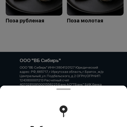
Поза рубленая
Поза молотая
ООО "ВБ Сибирь"
ООО "ВБ Сибирь" ИНН 3804120127 Юридический
адрес: РФ, 665717, г. Иркутская область, г. Братск , ж/р
Центральный, ул. Подбельского, д.2 ОГРН/ОГРНИП
1243800001213 Расчетный счет
40702810910001556225 Банк АО"ТБанк" БИК банка
044525974 ИНН банка 7710140679 Корр.счет банка
30101810145250000974
Работает на эффективном ядре
Foodpicásso
ver. 3.2